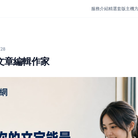
服務介紹
精選套版
主機
/28
g文章編輯作家