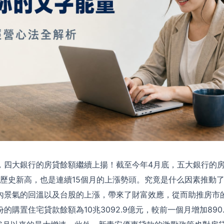
，四大銀行的房貸餘額繼續上揚！截至今年4月底，五大銀行的房
創下歷史新高，也是連續15個月的上漲勢頭。究竟是什么因素推動
內景氣的回溫以及台股的上漲，帶來了財富效應，從而助推房市的
的購置住宅貸款餘額為10兆3092.9億元，較前一個月增加890