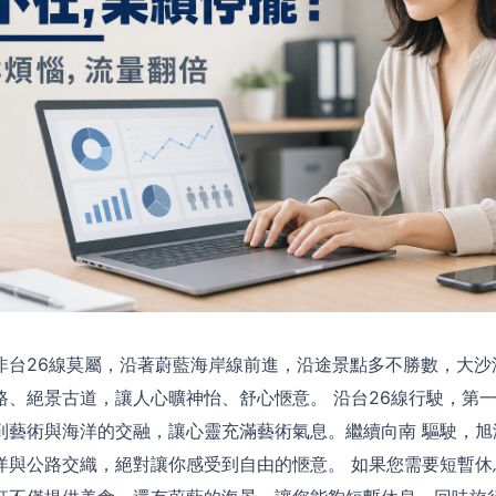
非台26線莫屬，沿著蔚藍海岸線前進，沿途景點多不勝數，大沙
路、絕景古道，讓人心曠神怡、舒心愜意。 沿台26線行駛，第
到藝術與海洋的交融，讓心靈充滿藝術氣息。繼續向南 驅駛，旭
洋與公路交織，絕對讓你感受到自由的愜意。 如果您需要短暫休