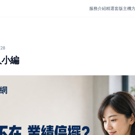
服務介紹
精選套版
主機
/28
人小編