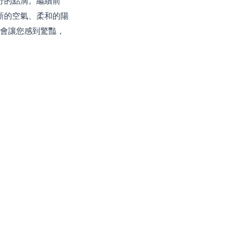
行的點滴。繼續前
新的空氣、柔和的陽
對會讓您感到驚豔，