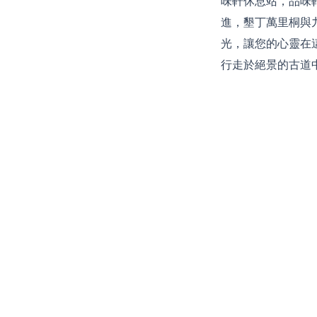
味軒休息站，品味
進，墾丁萬里桐與
光，讓您的心靈在這
行走於絕景的古道