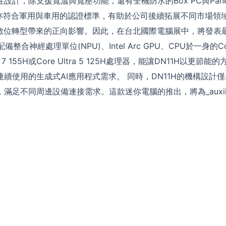
設計，除支援寬溫與寬壓功能，還有全機防水的Box PC與Pane
PC系列亦符合軍用與車用的認證標準，有助於公司後續拓展不同市場領
業數位轉型帶來的正向影響。因此，在台北國際電腦展中，將發表最
整合神經處理單位(NPU)、Intel Arc GPU、CPU於一身的Core 
tra 7 155H或Core Ultra 5 125H處理器，能讓DN11H以更節
續使用的生成式AI應用程式需求。 同時，DN11H的機構設計
滿足不同周邊設備連接需求。這款迷你電腦的推出，將為_auxili