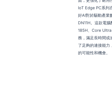
面，更強化了耐用性
IoT Edge 
好AI對於驅動產
DN11H。這款電腦配備
185H、Core Ul
務，滿足長時間或連
了足夠的連接能力，
的可能性和機會。