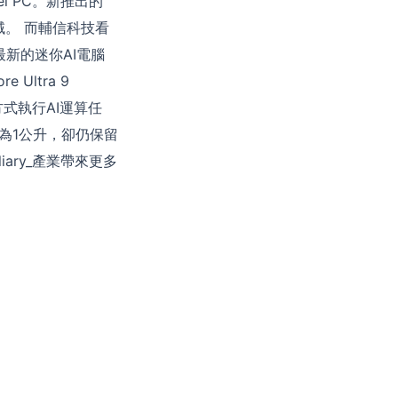
l PC。新推出的
域。 而輔信科技看
新的迷你AI電腦
Ultra 9
能的方式執行AI運算任
僅為1公升，卻仍保留
ary_產業帶來更多