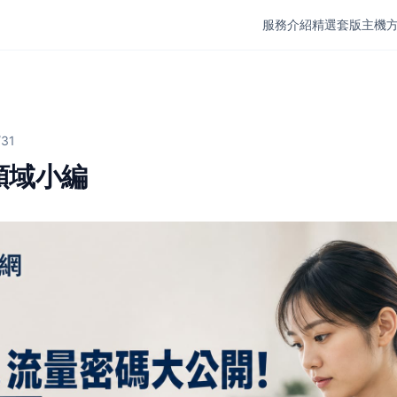
服務介紹
精選套版
主機
/31
領域小編