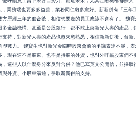
。他呼籲員工留下來各自努力、創造未來，尤其金融機構都缺人
缺人，業務端也要多多益善，業務同仁愈多愈好。新新併有「三年
雙方歷經三年的磨合後，相信想要走的員工應該不會有了。 魏寶
很多金融機構、甚至是公股銀行，都不敢上架新光人壽的產品，
行支持，對新光人壽的產品也愈來愈熟悉，相信新新併後，台新
的即戰力。 魏寶生也對新光金臨時股東會前的爭議表達不滿，表
多，現在連不是股東、也不是持股的外資，也對外呼籲股東們不
為，這些人以什麼身分來反對合併？他已寫英文公開信，並採取
續與外資、小股東溝通，爭取新新併的支持。