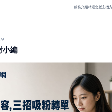
服務介紹
精選套版
主機
/26
財小編