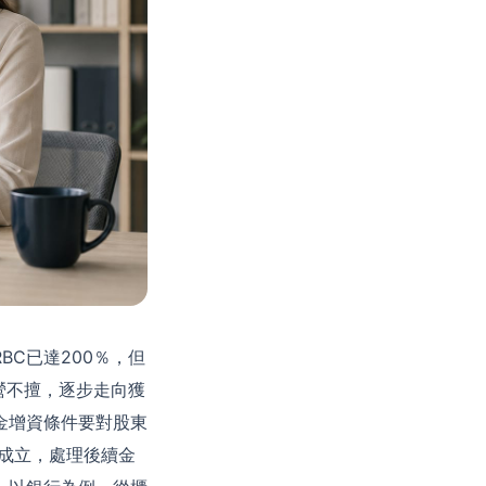
C已達200％，但
營不擅，逐步走向獲
金增資條件要對股東
成立，處理後續金