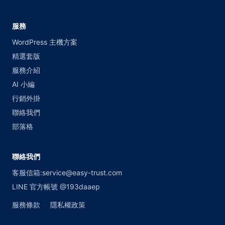
服務
WordPress 主機方案
精選套版
服務介紹
AI 小編
行銷外掛
聯絡我們
部落格
聯絡我們
客服信箱:
service@easy-trust.com
LINE 官方帳號 @193daaep
服務條款
·
隱私權政策