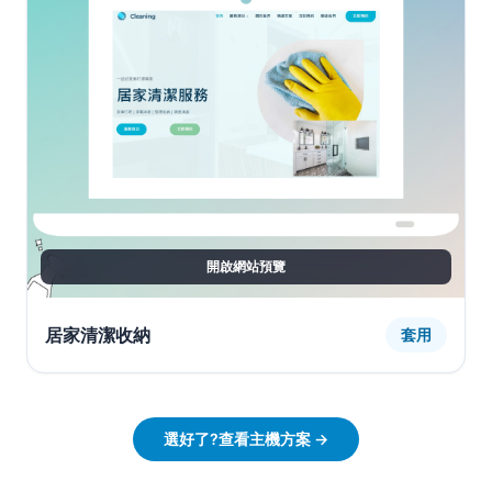
開啟網站預覽
居家清潔收納
套用
選好了?查看主機方案 →