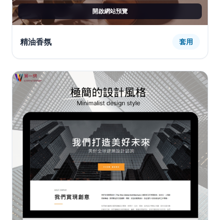
開啟網站預覽
精油香氛
套用