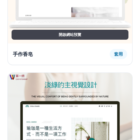
開啟網站預覽
手作香皂
套用