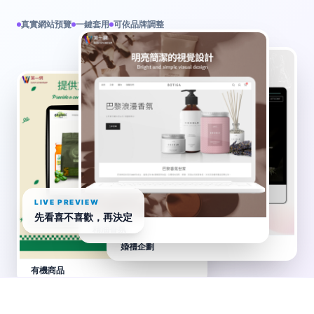
真實網站預覽
一鍵套用
可依品牌調整
LIVE PREVIEW
先看喜不喜歡，再決定
精油香氛
婚禮企劃
有機商品