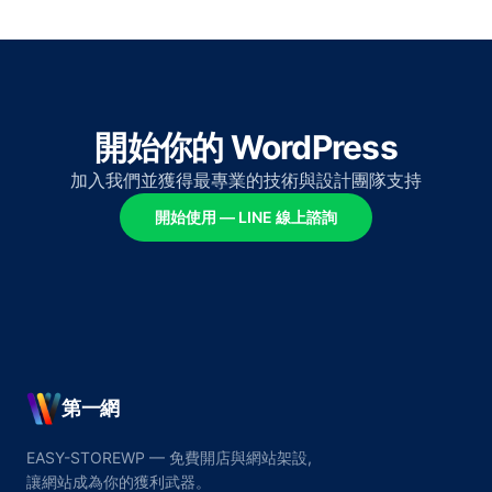
開始你的 WordPress
加入我們並獲得最專業的技術與設計團隊支持
開始使用 — LINE 線上諮詢
第一網
EASY-STOREWP — 免費開店與網站架設,
讓網站成為你的獲利武器。