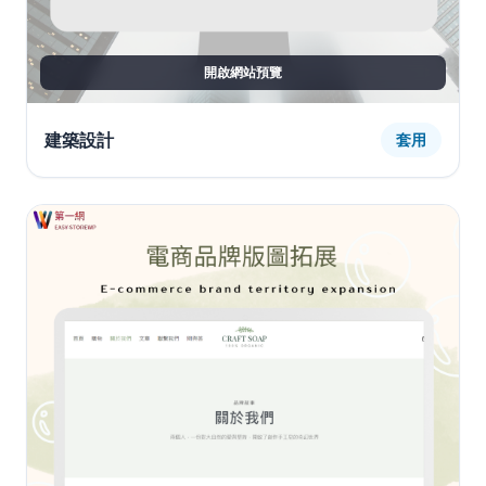
開啟網站預覽
建築設計
套用